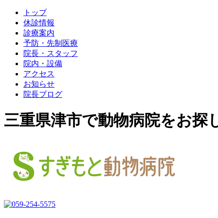
トップ
休診情報
診療案内
予防・先制医療
院長・スタッフ
院内・設備
アクセス
お知らせ
院長ブログ
三重県津市で動物病院をお探