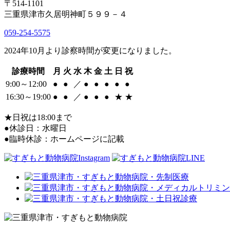
〒514-1101
三重県津市久居明神町５９９－４
059-254-5575
2024年10月より診察時間が変更になりました。
診療時間
月
火
水
木
金
土
日
祝
9:00～12:00
●
●
／
●
●
●
●
●
16:30～19:00
●
●
／
●
●
●
★
★
★日祝は18:00まで
●休診日：水曜日
●臨時休診：ホームページに記載