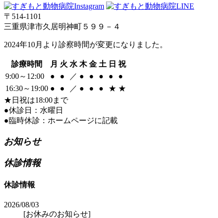
〒514-1101
三重県津市久居明神町５９９－４
2024年10月より診察時間が変更になりました。
診療時間
月
火
水
木
金
土
日
祝
9:00～12:00
●
●
／
●
●
●
●
●
16:30～19:00
●
●
／
●
●
●
★
★
★日祝は18:00まで
●休診日：水曜日
●臨時休診：ホームページに記載
お知らせ
休診情報
休診情報
2026/08/03
[お休みのお知らせ]